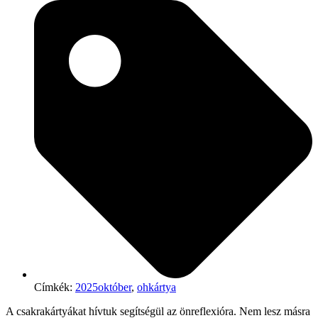
Címkék:
2025október
,
ohkártya
A csakrakártyákat hívtuk segítségül az önreflexióra. Nem lesz másra