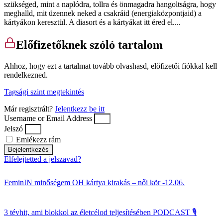
szükséged, mint a naplódra, tollra és önmagadra hangoltságra, hogy
meghalld, mit üzennek neked a csakráid (energiaközpontjaid) a
kártyákon keresztül. A diasort és a kártyákat itt éred el....
Előfizetőknek szóló tartalom
Ahhoz, hogy ezt a tartalmat tovább olvashasd, előfizetői fiókkal kell
rendelkezned.
Tagsági szint megtekintés
Már regisztrált?
Jelentkezz be itt
Username or Email Address
Jelszó
Emlékezz rám
Bejelentkezés
Elfelejtetted a jelszavad?
FeminIN minőségem OH kártya kirakás – női kör -12.06.
3 tévhit, ami blokkol az életcélod teljesítésében PODCAST 🎙