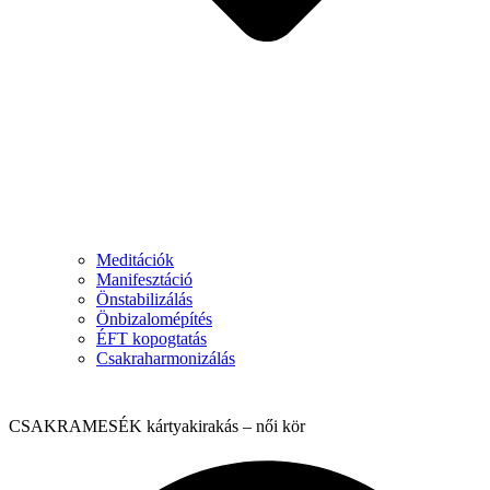
Meditációk
Manifesztáció
Önstabilizálás
Önbizalomépítés
ÉFT kopogtatás
Csakraharmonizálás
CSAKRAMESÉK kártyakirakás – női kör