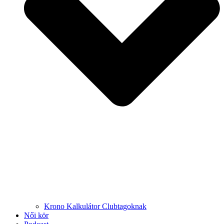
Krono Kalkulátor Clubtagoknak
Női kör